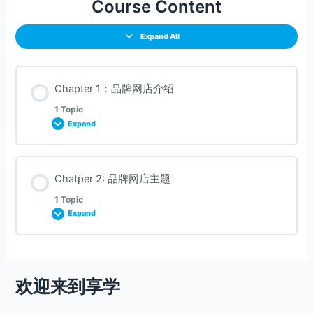
Course Content
Expand All
Chapter 1：品牌网店介绍
1 Topic
Expand
Lesson Content
Chatper 2: 品牌网店主题
0% COMPLETE
0/1 Steps
1 Topic
Expand
(1.1) 无限网上商店系统
Lesson Content
0% COMPLETE
0/1 Steps
欢迎来到享学